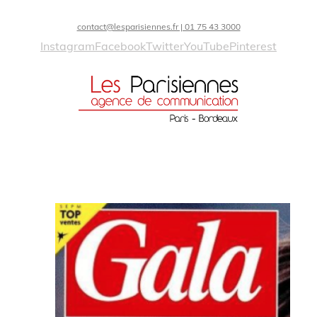
contact@lesparisiennes.fr | 01 75 43 3000
Instagram
Facebook
Twitter
YouTube
Pinterest