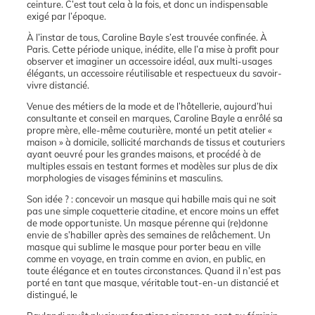
ceinture. C’est tout cela à la fois, et donc un indispensable
exigé par l’époque.
À l’instar de tous, Caroline Bayle s’est trouvée confinée. À
Paris. Cette période unique, inédite, elle l’a mise à profit pour
observer et imaginer un accessoire idéal, aux multi-usages
élégants, un accessoire réutilisable et respectueux du savoir-
vivre distancié.
Venue des métiers de la mode et de l’hôtellerie, aujourd’hui
consultante et conseil en marques, Caroline Bayle a enrôlé sa
propre mère, elle-même couturière, monté un petit atelier «
maison » à domicile, sollicité marchands de tissus et couturiers
ayant oeuvré pour les grandes maisons, et procédé à de
multiples essais en testant formes et modèles sur plus de dix
morphologies de visages féminins et masculins.
Son idée ? : concevoir un masque qui habille mais qui ne soit
pas une simple coquetterie citadine, et encore moins un effet
de mode opportuniste. Un masque pérenne qui (re)donne
envie de s’habiller après des semaines de relâchement. Un
masque qui sublime le masque pour porter beau en ville
comme en voyage, en train comme en avion, en public, en
toute élégance et en toutes circonstances. Quand il n’est pas
porté en tant que masque, véritable tout-en-un distancié et
distingué, le