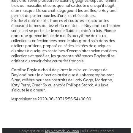
Baylandi revêt plusieurs fonctions gigognes, sept au féminin,
trois au masculin, et sans que nul se doute alors qu’il s’agit
d’un masque. De surcroit, dégageant les oreilles, le Baylandi
permet de porter boucles d’oreilles et écouteurs.
Étudié et doté de plis, fronces et coutures structurantes
épousant formes du nez et du menton, le Baylandi cache bien
son jeu et se porte sur le mode fluide et chic à la fois. Plongé
dans une gamme infinie de motifs au rythme de micro-
collections confectionnées avec le plus grand soin dans des
ateliers parisiens, proposé en séries limitées de quelques
dizaines à quelques centaines d’exemplaires selon matières,
collections et modèles, les quarante références Baylandi se
griffent du savoir-faire couturier français.
Caroline Bayle a choisi de placer la mise-en-images de
Baylandi sous la direction artistique du photographe-star
Slam, célèbre pour ses portraits de Lady Gaga, Madonna,
Katy Perry, Omar Sy ou encore Philippe Starck. Au luxe
s’ajoute le glamour.
lesparisiennes
2020-06-30T15:56:54+00:00
Copyright 2019
My Network Solution
| All Rights Reserved