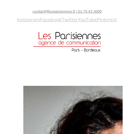
contact@lesparisiennes.fr | 01 75 43 3000
Instagram
Facebook
Twitter
YouTube
Pinterest