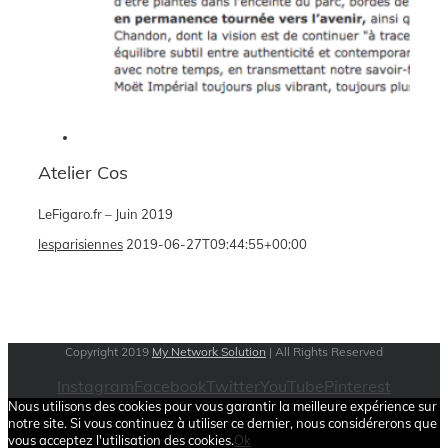
Atelier Cos
LeFigaro.fr – Juin 2019
lesparisiennes
2019-06-27T09:44:55+00:00
Copyright 2019
My Network Solution
| All Rights Reserved
Instagram
Facebook
Twitter
YouTube
Pinterest
Nous utilisons des cookies pour vous garantir la meilleure expérience sur
notre site. Si vous continuez à utiliser ce dernier, nous considérerons que
vous acceptez l'utilisation des cookies.
Ok