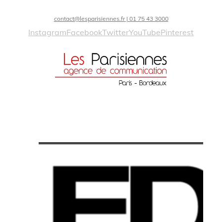
contact@lesparisiennes.fr | 01 75 43 3000
Instagram
Facebook
Twitter
YouTube
Pinterest