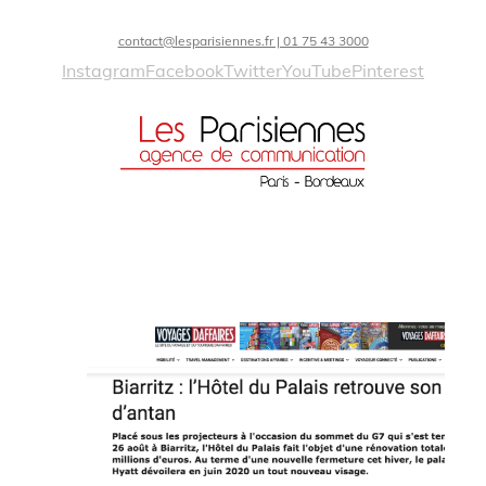
contact@lesparisiennes.fr | 01 75 43 3000
Instagram
Facebook
Twitter
YouTube
Pinterest